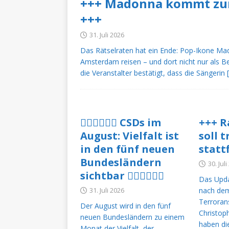
+++ Madonna kommt zur
[ 4. August 2026 ]
+++ Wer 
+++
COMMUNITY
31. Juli 2026
[ 4. August 2026 ]
+++ Hamb
Das Rätselraten hat ein Ende: Pop-Ikone M
dem nun Taten folgen müs
Amsterdam reisen – und dort nicht nur als B
die Veranstalter bestätigt, dass die Sängerin
[ 4. August 2026 ]
+++ Mado
unvergesslichen Gänsehau
[ 4. August 2026 ]
+++ Neue
🏳️‍🌈🏳️‍🌈🏳️‍🌈 CSDs im
+++ R
Handy und verschwundene M
August: Vielfalt ist
soll 
DEUTSCHLAND
in den fünf neuen
statt
Bundesländern
[ 3. August 2026 ]
+++ Schw
30. Jul
sichtbar 🏳️‍🌈🏳️‍🌈🏳️‍🌈
Das Upda
TERMINE
31. Juli 2026
nach dem
[ 3. August 2026 ]
+++ Russ
Terroran
Der August wird in den fünf
Christoph
[ 3. August 2026 ]
+++ CSD-
neuen Bundesländern zu einem
haben die
Monat der Vielfalt, der