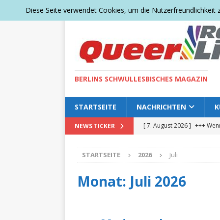
Diese Seite verwendet Cookies, um die Nutzerfreundlichkeit
BERLINS SCHWULLESBISCHES MAGAZIN
STARTSEITE
NACHRICHTEN
K
[ 7. August 2026 ]
+++ Wenn
NEWS TICKER
DEUTSCHLAND
STARTSEITE
2026
Juli
[ 7. August 2026 ]
+++ Quee
Zeichen für Vielfalt setzen 
Monat:
Juli 2026
[ 5. August 2026 ]
+++ Ein 
neuer Baum für den Tierga