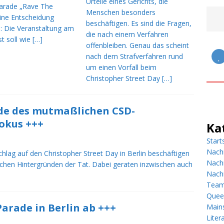
Urteile eines Gerichts, die
arade „Rave The
Menschen besonders
eine Entscheidung
n bei QueerLive
STARTSEITE
beschäftigen. Es sind die Fragen,
n: Die Veranstaltung am
die nach einem Verfahren
t soll wie
[…]
offenbleiben. Genau das scheint
nach dem Strafverfahren rund
um einen Vorfall beim
Christopher Street Day
[…]
de des mutmaßlichen CSD-
Fokus +++
Ka
Start
Nach
hlag auf den Christopher Street Day in Berlin beschäftigen
Nach
lichen Hintergründen der Tat. Dabei geraten inzwischen auch
Nachr
Tea
Quee
Parade in Berlin ab +++
Main
Liter