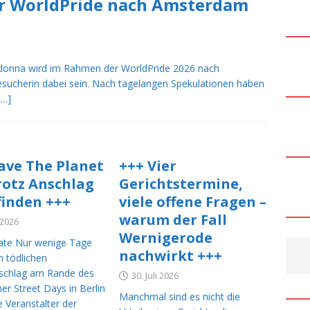
 WorldPride nach Amsterdam
bietet mehr? Acht Punkte, zehn Punkte oder doch fünf? +++
urger Europa Passage räumt Fehler ein – ein wichtiges Signal,
adonna wird im Rahmen der WorldPride 2026 nach
sen +++
NACHRICHTEN DEUTSCHLAND
esucherin dabei sein. Nach tagelangen Spekulationen haben
[…]
nna & Kylie Minogue sorgen beim WorldPride für einen
t-Moment +++
MAINSTREAM MUSIK
 Fragen nach dem Anschlag im Umfeld des Berliner CSD: Zweites
ave The Planet
+++ Vier
achete beschäftigen Ermittler +++
NACHRICHTEN
trotz Anschlag
Gerichtstermine,
finden +++
viele offene Fragen –
warum der Fall
edt setzt ein Zeichen der Solidarität +++ Die Mahnwache
CSD
i 2026
Wernigerode
te Nur wenige Tage
nachwirkt +++
 tödlichen
lands Krieg gegen die Wahrheit +++
NACHRICHTEN EUROPA
schlag am Rande des
30. Juli 2026
er Street Days in Berlin
Wochenende: Deutschland zeigt wieder Flagge +++
CSD
Manchmal sind es nicht die
 Veranstalter der