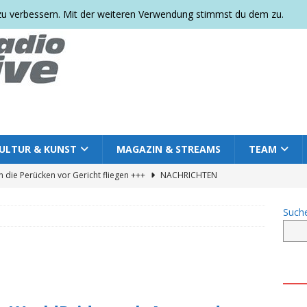
 zu verbessern. Mit der weiteren Verwendung stimmst du dem zu.
ULTUR & KUNST
MAGAZIN & STREAMS
TEAM
 die Perücken vor Gericht fliegen +++
NACHRICHTEN
Such
res Parkfest 2026: Gemeinsam feiern, sichtbar sein und ein
+++
NACHRICHTEN DEUTSCHLAND
Ort der Trauer wird zum Ort der Erinnerung: Regenbogenbank und
rten +++
COMMUNITY