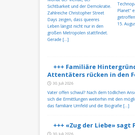
TERMINE
Technop
Sichtbarkeit und der Demokratie.
Planet“ 
[ 27. Mai 2025 ]
Willkomme
Zahlreiche Christopher Street
getroffe
Days zeigen, dass queeres
15. Augus
Leben längst nicht nur in den
großen Metropolen stattfindet.
Gerade
[…]
+++ Familiäre Hintergrün
Attentäters rücken in den 
30. Juli 2026
Vater offen schwul? Nach dem tödlichen Ansc
sich die Ermittlungen weiterhin mit den mög
das familiäre Umfeld und die Biografie
[…]
+++ «Zug der Liebe» sagt 
30. Juli 2026