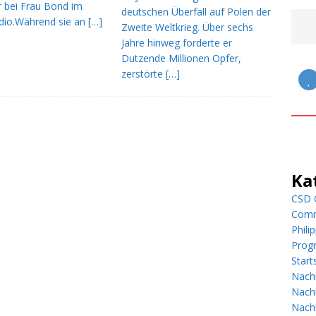
ruf auf William Orbit +++
MAINSTREAM MUSIK
r bei Frau Bond im
deutschen Überfall auf Polen der
dio.Während sie an
[…]
Zweite Weltkrieg. Über sechs
Jahre hinweg forderte er
Dutzende Millionen Opfer,
zerstörte
[…]
Ka
CSD G
Comm
Phili
Prog
Start
Nach
Nach
Nachr