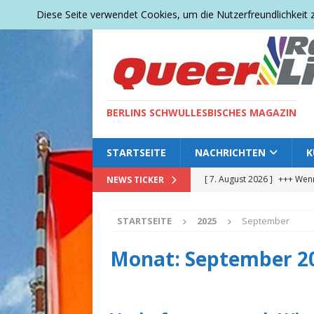
Diese Seite verwendet Cookies, um die Nutzerfreundlichkeit
BERLINS SCHWULLESBISCHES MAGAZIN
STARTSEITE
NACHRICHTEN
K
[ 7. August 2026 ]
+++ Wenn
NEWS TICKER
DEUTSCHLAND
STARTSEITE
2025
September
[ 7. August 2026 ]
+++ Quee
Zeichen für Vielfalt setzen 
Monat:
September 2
[ 5. August 2026 ]
+++ Ein 
neuer Baum für den Tierga