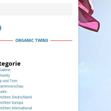
ORGANIC TWINS
tegorie
alerie
unity
pp und Tom
rammvorschau
seite
richten Deutschland
richten Europa
ichten International