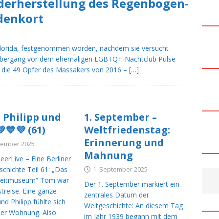
derherstellung des Regenbogen-
bietet mehr? Acht Punkte, zehn Punkte oder doch fünf? +++
denkort
urger Europa Passage räumt Fehler ein – ein wichtiges Signal,
Florida, festgenommen worden, nachdem sie versucht
sen +++
NACHRICHTEN DEUTSCHLAND
Übergang vor dem ehemaligen LGBTQ+-Nachtclub Pulse
n die 49 Opfer des Massakers von 2016 –
[…]
nna & Kylie Minogue sorgen beim WorldPride für einen
t-Moment +++
MAINSTREAM MUSIK
 Fragen nach dem Anschlag im Umfeld des Berliner CSD: Zweites
 Philipp und
1. September –
achete beschäftigen Ermittler +++
NACHRICHTEN
💙💜 (61)
Weltfriedenstag:
Erinnerung und
tember 2025
Mahnung
edt setzt ein Zeichen der Solidarität +++ Die Mahnwache
CSD
erLive – Eine Berliner
chichte Teil 61: „Das
1. September 2025
zeitmuseum“ Tom war
Der 1. September markiert ein
lands Krieg gegen die Wahrheit +++
NACHRICHTEN EUROPA
treise. Eine ganze
zentrales Datum der
d Philipp fühlte sich
n bei QueerLive
STARTSEITE
Weltgeschichte: An diesem Tag
 der Wohnung. Also
im Jahr 1939 begann mit dem