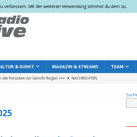
 zu verbessern. Mit der weiteren Verwendung stimmst du dem zu.
ULTUR & KUNST
MAGAZIN & STREAMS
TEAM
 die Perücken vor Gericht fliegen +++
NACHRICHTEN
Such
res Parkfest 2026: Gemeinsam feiern, sichtbar sein und ein
+++
NACHRICHTEN DEUTSCHLAND
025
Ort der Trauer wird zum Ort der Erinnerung: Regenbogenbank und
rten +++
COMMUNITY