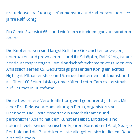
Pre-Release: Ralf König – Pflaumensturz und Sahneschnitten – 65
Jahre Ralf König
Ein Comic-Star wird 65 – und wir feiern mit einem ganz besonderen
Abend
Die Knollennasen sind längst Kult. Ihre Geschichten bewegen,
unterhalten und provozieren – und ihr Schöpfer, Ralf König, ist aus
der deutschsprachigen Comiclandschaft nicht mehr wegzudenken.
Anlässlich seines 65. Geburtstags präsentiert König ein echtes
Highlight: Pflaumensturz und Sahneschnitten, ein Jubiläumsband
mit über 100 Seiten bislang unveröffentlichter Comics – erstmals
auf Deutsch in Buchform!
Diese besondere Veröffentlichung wird gebührend gefeiert: Mit
einer Pre-Release-Veranstaltung in Berlin, organisiert von
Eisenherz. Die Gäste erwartet ein unterhaltsamer und
persönlicher Abend mit dem Künstler selbst. Mit dabei sind
natürlich viele seiner ikonischen Figuren: Konrad und Paul, Spargel,
Berthold und die Pfundskerle – sie alle geben sich in diesem Band
ein Stelldichein.