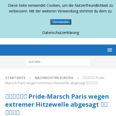
Diese Seite verwendet Cookies, um die Nutzerfreundlichkeit zu
verbessern. Mit der weiteren Verwendung stimmst du dem zu.
Verstanden
Datenschutzerklärung
BERLINS SCHWULLESBISCHES MAGAZIN
STARTSEITE
NACHRICHTEN EUROPA
🏳️‍🌈🏳️‍🌈🏳️‍🌈 Pride-
Marsch Paris wegen extremer Hitzewelle abgesagt 🏳️‍🌈🏳️‍🌈🏳️‍🌈
🏳️‍🌈🏳️‍🌈🏳️‍🌈 Pride-Marsch Paris wegen
extremer Hitzewelle abgesagt 🏳️‍🌈
🏳️‍🌈🏳️‍🌈