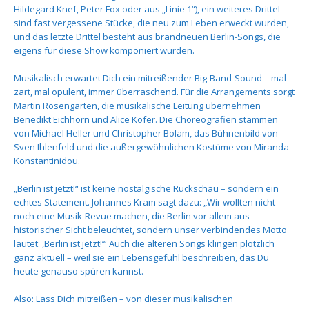
Hildegard Knef, Peter Fox oder aus „Linie 1“), ein weiteres Drittel
sind fast vergessene Stücke, die neu zum Leben erweckt wurden,
und das letzte Drittel besteht aus brandneuen Berlin-Songs, die
eigens für diese Show komponiert wurden.
Musikalisch erwartet Dich ein mitreißender Big-Band-Sound – mal
zart, mal opulent, immer überraschend. Für die Arrangements sorgt
Martin Rosengarten, die musikalische Leitung übernehmen
Benedikt Eichhorn und Alice Köfer. Die Choreografien stammen
von Michael Heller und Christopher Bolam, das Bühnenbild von
Sven Ihlenfeld und die außergewöhnlichen Kostüme von Miranda
Konstantinidou.
„Berlin ist jetzt!“ ist keine nostalgische Rückschau – sondern ein
echtes Statement. Johannes Kram sagt dazu: „Wir wollten nicht
noch eine Musik-Revue machen, die Berlin vor allem aus
historischer Sicht beleuchtet, sondern unser verbindendes Motto
lautet: ‚Berlin ist jetzt!‘“ Auch die älteren Songs klingen plötzlich
ganz aktuell – weil sie ein Lebensgefühl beschreiben, das Du
heute genauso spüren kannst.
Also: Lass Dich mitreißen – von dieser musikalischen