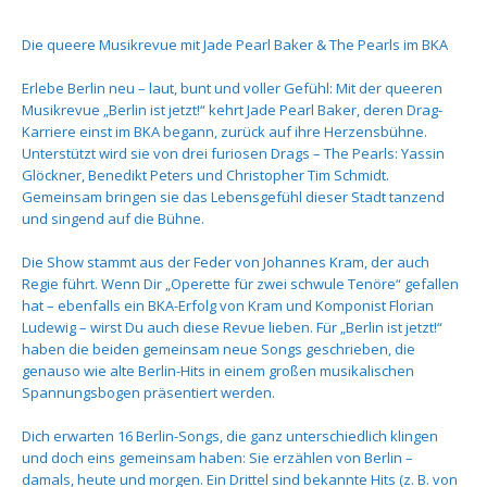
Die queere Musikrevue mit Jade Pearl Baker & The Pearls im BKA
Erlebe Berlin neu – laut, bunt und voller Gefühl: Mit der queeren
Musikrevue „Berlin ist jetzt!“ kehrt Jade Pearl Baker, deren Drag-
Karriere einst im BKA begann, zurück auf ihre Herzensbühne.
Unterstützt wird sie von drei furiosen Drags – The Pearls: Yassin
Glöckner, Benedikt Peters und Christopher Tim Schmidt.
Gemeinsam bringen sie das Lebensgefühl dieser Stadt tanzend
und singend auf die Bühne.
Die Show stammt aus der Feder von Johannes Kram, der auch
Regie führt. Wenn Dir „Operette für zwei schwule Tenöre“ gefallen
hat – ebenfalls ein BKA-Erfolg von Kram und Komponist Florian
Ludewig – wirst Du auch diese Revue lieben. Für „Berlin ist jetzt!“
haben die beiden gemeinsam neue Songs geschrieben, die
genauso wie alte Berlin-Hits in einem großen musikalischen
Spannungsbogen präsentiert werden.
Dich erwarten 16 Berlin-Songs, die ganz unterschiedlich klingen
und doch eins gemeinsam haben: Sie erzählen von Berlin –
damals, heute und morgen. Ein Drittel sind bekannte Hits (z. B. von