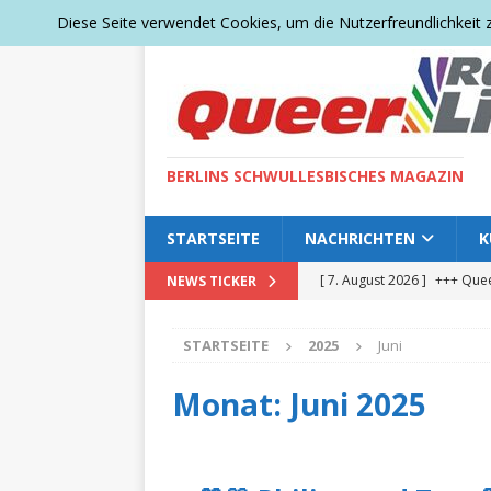
Diese Seite verwendet Cookies, um die Nutzerfreundlichkeit
BERLINS SCHWULLESBISCHES MAGAZIN
STARTSEITE
NACHRICHTEN
K
[ 7. August 2026 ]
+++ Quee
NEWS TICKER
Zeichen für Vielfalt setzen 
STARTSEITE
2025
Juni
[ 5. August 2026 ]
+++ Ein 
neuer Baum für den Tierga
Monat:
Juni 2025
[ 4. August 2026 ]
+++ Wer 
COMMUNITY