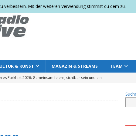
 zu verbessern. Mit der weiteren Verwendung stimmst du dem zu.
ULTUR & KUNST
MAGAZIN & STREAMS
TEAM
res Parkfest 2026: Gemeinsam feiern, sichtbar sein und ein
+++
NACHRICHTEN DEUTSCHLAND
Such
Ort der Trauer wird zum Ort der Erinnerung: Regenbogenbank und
rten +++
COMMUNITY
bietet mehr? Acht Punkte, zehn Punkte oder doch fünf? +++