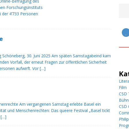
 Online-Befragung des
n bei QueerLive
STARTSEITE
hen Forschungsinstituts
i der 4’733 Personen
e
rg Schöneberg, 30. Juni 2025 Am späten Samstagabeind kam
den Vorfall, der erneut Fragen zur öffentlichen Sicherheit
ersonen aufwirft. Vor
[…]
Ka
Liter
Film
CSD 
Bühn
chenrechte Am vergangenen Samstag erlebte Basel ein
CSD G
arität und Menschenrechten: Das queere Festival „Basel tickt
Comm
s
[…]
Phili
Prog