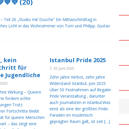
💙💜 (20)
urger Europa Passage räumt Fehler ein – ein wichtiges Signal,
sen +++
NACHRICHTEN DEUTSCHLAND
– Teil 20 „Studio mit Dusche“ Ein Mittwochmittag in
nna & Kylie Minogue sorgen beim WorldPride für einen
iches Licht in das Wohnzimmer von Tom und Philipp. Gustav
t-Moment +++
MAINSTREAM MUSIK
 Fragen nach dem Anschlag im Umfeld des Berliner CSD: Zweites
achete beschäftigen Ermittler +++
NACHRICHTEN
, kein
Istanbul Pride 2025
chritt für
30. Juni 2025
edt setzt ein Zeichen der Solidarität +++ Die Mahnwache
CSD
e Jugendliche
Zehn Jahre Verbot, zehn Jahre
 2025
Widerstand Istanbul, Juni 2025
Über 50 Festnahmen auf illegaler
lands Krieg gegen die Wahrheit +++
NACHRICHTEN EUROPA
hne Wirkung – Queere
Pride Veranstaltung , darunter
he fordern echte
Wochenende: Deutschland zeigt wieder Flagge +++
CSD
auch Journalisten in Istanbul.Was
ungen Trotz
einst als eine der größten Pride-
her Fortschritte bleibt
Paraden im muslimisch
ität für queere Menschen
ia in Gay Bar in Ankara +++
NACHRICHTEN INTERNATIONAL
geprägten Raum galt, ist seit
[…]
hart – das zeigt eine