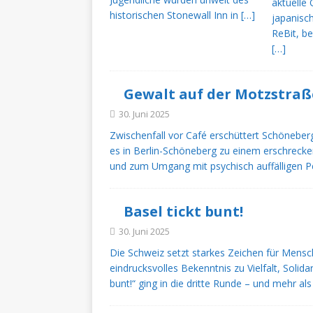
aktuelle
[ 27. Mai 2025 ]
Willkomme
historischen Stonewall Inn in
[…]
japanisc
ReBit, be
[…]
Gewalt auf der Motzstraß
30. Juni 2025
Zwischenfall vor Café erschüttert Schönebe
es in Berlin-Schöneberg zu einem erschrecken
und zum Umgang mit psychisch auffälligen P
Basel tickt bunt!
30. Juni 2025
Die Schweiz setzt starkes Zeichen für Mens
eindrucksvolles Bekenntnis zu Vielfalt, Solid
bunt!“ ging in die dritte Runde – und mehr al