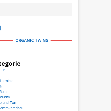
ORGANIC TWINS
tegorie
atur
Termine
e
alerie
unity
pp und Tom
rammvorschau