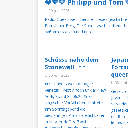
❤️🧡💛 Philipp und Tom 
[ 4. August 2026 ]
+++ Hamb
30. Juni 2025
dem nun Taten folgen müs
Radio QueerLive – Berliner Liebesgeschichte 
[ 4. August 2026 ]
+++ Mado
Prenzlauer Berg. Die Sonne warf ein freundl
saß am Esstisch und tippte
[…]
unvergesslichen Gänsehau
[ 4. August 2026 ]
+++ Neue
Handy und verschwundene M
Schüsse nahe dem
Japan
DEUTSCHLAND
Stonewall Inn
Forts
[ 3. August 2026 ]
+++ Schw
queer
30. Juni 2025
TERMINE
30. Juni
NYC Pride: Zwei Teenager
verletzt – Motiv noch unklar New
[ 3. August 2026 ]
+++ Russ
Gesetz o
York, Stand 30.06.2025 Ein
Jugendlic
[ 3. August 2026 ]
+++ CSD-
tragischer Vorfall überschattete
Veränder
am Sonntagabend die
gesetzlic
TERMINE
diesjährigen Pride-Feierlichkeiten
die Real
[ 3. August 2026 ]
+++ Razz
in New York City: Zwei
in Japan 
Jugendliche wurden unweit des