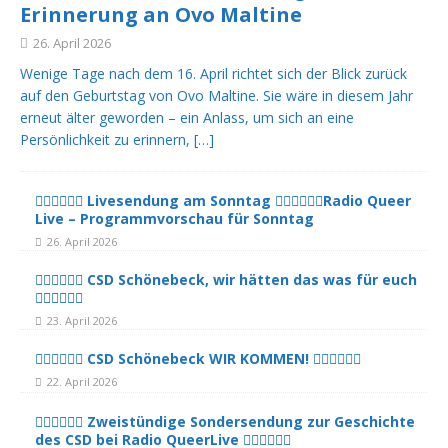
Erinnerung an Ovo Maltine
26. April 2026
Wenige Tage nach dem 16. April richtet sich der Blick zurück
auf den Geburtstag von Ovo Maltine. Sie wäre in diesem Jahr
erneut älter geworden – ein Anlass, um sich an eine
Persönlichkeit zu erinnern,
[…]
🏳️‍🌈🏳️‍🌈🏳️‍🌈 Livesendung am Sonntag 🏳️‍🌈🏳️‍🌈🏳️‍🌈Radio Queer
Live – Programmvorschau für Sonntag
26. April 2026
🏳️‍🌈🏳️‍🌈🏳️‍🌈 CSD Schönebeck, wir hätten das was für euch
🏳️‍🌈🏳️‍🌈🏳️‍🌈
23. April 2026
🏳️‍🌈🏳️‍🌈🏳️‍🌈 CSD Schönebeck WIR KOMMEN! 🏳️‍🌈🏳️‍🌈🏳️‍🌈
22. April 2026
🏳️‍🌈🏳️‍🌈🏳️‍🌈 Zweistündige Sondersendung zur Geschichte
des CSD bei Radio QueerLive 🏳️‍🌈🏳️‍🌈🏳️‍🌈