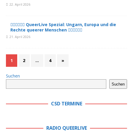
22. April 2026
🏳️‍🌈🏳️‍🌈🏳️‍🌈 QueerLive Spezial: Ungarn, Europa und die
Rechte queerer Menschen 🏳️‍🌈🏳️‍🌈🏳️‍🌈
21. April 2026
1
2
…
4
»
Suchen
Suchen
CSD TERMINE
RADIO QUEERLIVE