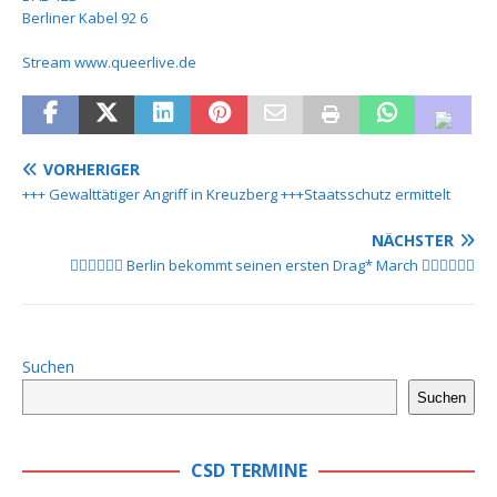
Berliner Kabel 92 6
Stream www.queerlive.de
VORHERIGER
+++ Gewalttätiger Angriff in Kreuzberg +++Staatsschutz ermittelt
NÄCHSTER
🏳️‍🌈🏳️‍🌈🏳️‍🌈 Berlin bekommt seinen ersten Drag* March 🏳️‍🌈🏳️‍🌈🏳️‍🌈
Suchen
Suchen
CSD TERMINE