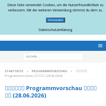
Diese Seite verwendet Cookies, um die Nutzerfreundlichkeit zu
verbessern. Mit der weiteren Verwendung stimmst du dem zu.
Verstanden
Datenschutzerklärung
BERLINS SCHWULLESBISCHES MAGAZIN
STARTSEITE
PROGRAMMVORSCHAU
🏳️‍🌈🏳️‍🌈🏳️‍🌈
Programmvorschau 🏳️‍🌈🏳️‍🌈🏳️‍🌈 (28.06.2026)
🏳️‍🌈🏳️‍🌈🏳️‍🌈 Programmvorschau 🏳️‍🌈🏳️‍🌈
🏳️‍🌈 (28.06.2026)