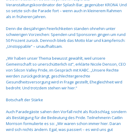
Veranstaltungskoordinator der Splash Bar, gegenüber KRON4. Und
so setzte sich die Parade fort – wenn auch in kleinerem Rahmen
als in früheren Jahren.
Denn die diesjährigen Feierlichkeiten standen ohnehin unter
schwierigen Vorzeichen: Spenden und Sponsoren gingen um rund
50 Prozent zurück. Dennoch blieb das Motto klar und kämpferisch:
„Unstoppable“ – unaufhaltsam.
„Wir haben unser Thema bewusst gewählt, weil unsere
Gemeinschaft so unerschütterlich ist“, erklärte Nicole Denson, CEO
von Silicon Valley Pride, im Gespräch mit KABC. „Unsere Rechte
werden zurückgedrängt, geschlechtergerechte
Gesundheitsversorgung wird in Frage gestellt, Ehegleichheit wird
bedroht. Und trotzdem stehen wir hier.“
Botschaft der Stärke
Auch Paradegäste sahen den Vorfall nicht als Rückschlag, sondern
als Bestätigung für die Bedeutung des Pride. Teilnehmerin Caitlin
Morrison formulierte es so: „Wir waren schon immer hier. Daran
wird sich nichts ändern. Egal, was passiert – es wird uns gut