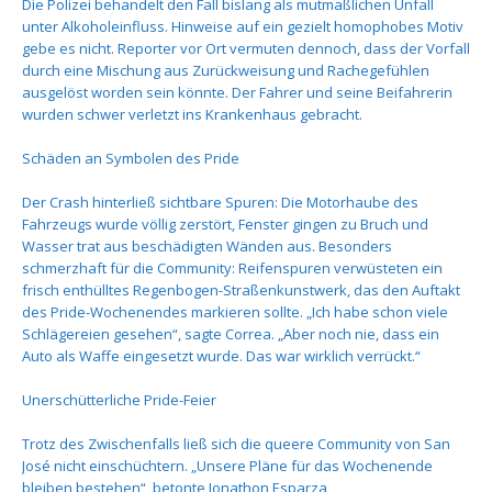
Die Polizei behandelt den Fall bislang als mutmaßlichen Unfall
unter Alkoholeinfluss. Hinweise auf ein gezielt homophobes Motiv
gebe es nicht. Reporter vor Ort vermuten dennoch, dass der Vorfall
durch eine Mischung aus Zurückweisung und Rachegefühlen
ausgelöst worden sein könnte. Der Fahrer und seine Beifahrerin
wurden schwer verletzt ins Krankenhaus gebracht.
Schäden an Symbolen des Pride
Der Crash hinterließ sichtbare Spuren: Die Motorhaube des
Fahrzeugs wurde völlig zerstört, Fenster gingen zu Bruch und
Wasser trat aus beschädigten Wänden aus. Besonders
schmerzhaft für die Community: Reifenspuren verwüsteten ein
frisch enthülltes Regenbogen-Straßenkunstwerk, das den Auftakt
des Pride-Wochenendes markieren sollte. „Ich habe schon viele
Schlägereien gesehen“, sagte Correa. „Aber noch nie, dass ein
Auto als Waffe eingesetzt wurde. Das war wirklich verrückt.“
Unerschütterliche Pride-Feier
Trotz des Zwischenfalls ließ sich die queere Community von San
José nicht einschüchtern. „Unsere Pläne für das Wochenende
bleiben bestehen“, betonte Jonathon Esparza,