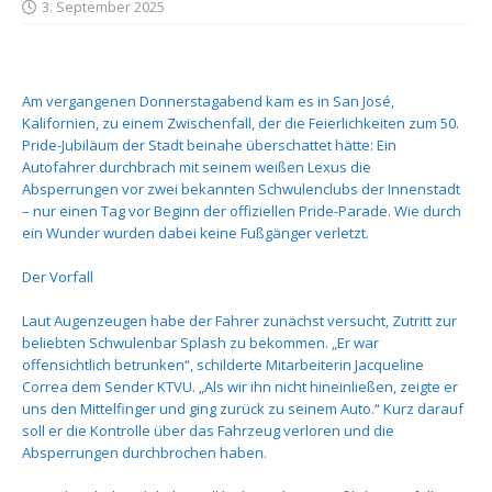
3. September 2025
Am vergangenen Donnerstagabend kam es in San José,
Kalifornien, zu einem Zwischenfall, der die Feierlichkeiten zum 50.
Pride-Jubiläum der Stadt beinahe überschattet hätte: Ein
Autofahrer durchbrach mit seinem weißen Lexus die
Absperrungen vor zwei bekannten Schwulenclubs der Innenstadt
– nur einen Tag vor Beginn der offiziellen Pride-Parade. Wie durch
ein Wunder wurden dabei keine Fußgänger verletzt.
Der Vorfall
Laut Augenzeugen habe der Fahrer zunächst versucht, Zutritt zur
beliebten Schwulenbar Splash zu bekommen. „Er war
offensichtlich betrunken“, schilderte Mitarbeiterin Jacqueline
Correa dem Sender KTVU. „Als wir ihn nicht hineinließen, zeigte er
uns den Mittelfinger und ging zurück zu seinem Auto.“ Kurz darauf
soll er die Kontrolle über das Fahrzeug verloren und die
Absperrungen durchbrochen haben.