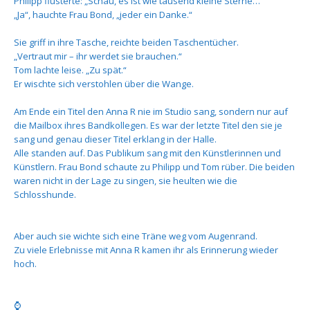
Philipp flüsterte: „Schau, es ist wie tausend kleine Sterne…“
„Ja“, hauchte Frau Bond, „jeder ein Danke.“
Sie griff in ihre Tasche, reichte beiden Taschentücher.
„Vertraut mir – ihr werdet sie brauchen.“
Tom lachte leise. „Zu spät.“
Er wischte sich verstohlen über die Wange.
Am Ende ein Titel den Anna R nie im Studio sang, sondern nur auf
die Mailbox ihres Bandkollegen. Es war der letzte Titel den sie je
sang und genau dieser Titel erklang in der Halle.
Alle standen auf. Das Publikum sang mit den Künstlerinnen und
Künstlern. Frau Bond schaute zu Philipp und Tom rüber. Die beiden
waren nicht in der Lage zu singen, sie heulten wie die
Schlosshunde.
Aber auch sie wichte sich eine Träne weg vom Augenrand.
Zu viele Erlebnisse mit Anna R kamen ihr als Erinnerung wieder
hoch.
⌚