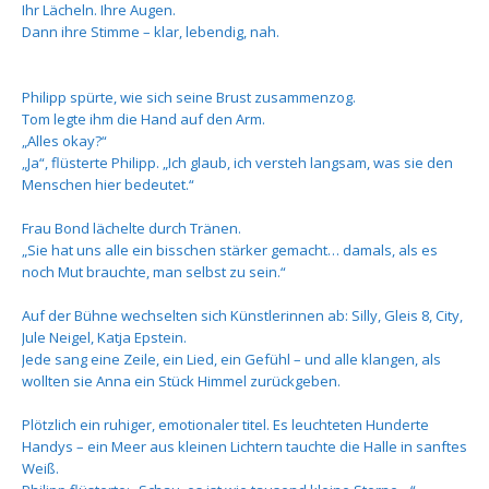
Ihr Lächeln. Ihre Augen.
Dann ihre Stimme – klar, lebendig, nah.
Philipp spürte, wie sich seine Brust zusammenzog.
Tom legte ihm die Hand auf den Arm.
„Alles okay?“
„Ja“, flüsterte Philipp. „Ich glaub, ich versteh langsam, was sie den
Menschen hier bedeutet.“
Frau Bond lächelte durch Tränen.
„Sie hat uns alle ein bisschen stärker gemacht… damals, als es
noch Mut brauchte, man selbst zu sein.“
Auf der Bühne wechselten sich Künstlerinnen ab: Silly, Gleis 8, City,
Jule Neigel, Katja Epstein.
Jede sang eine Zeile, ein Lied, ein Gefühl – und alle klangen, als
wollten sie Anna ein Stück Himmel zurückgeben.
Plötzlich ein ruhiger, emotionaler titel. Es leuchteten Hunderte
Handys – ein Meer aus kleinen Lichtern tauchte die Halle in sanftes
Weiß.