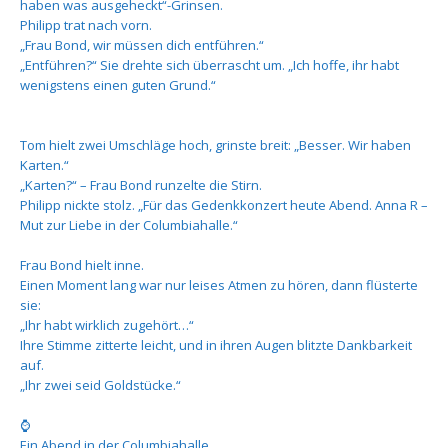
haben was ausgeheckt“-Grinsen.
Philipp trat nach vorn.
„Frau Bond, wir müssen dich entführen.“
„Entführen?“ Sie drehte sich überrascht um. „Ich hoffe, ihr habt
wenigstens einen guten Grund.“
Tom hielt zwei Umschläge hoch, grinste breit: „Besser. Wir haben
Karten.“
„Karten?“ – Frau Bond runzelte die Stirn.
Philipp nickte stolz. „Für das Gedenkkonzert heute Abend. Anna R –
Mut zur Liebe in der Columbiahalle.“
Frau Bond hielt inne.
Einen Moment lang war nur leises Atmen zu hören, dann flüsterte
sie:
„Ihr habt wirklich zugehört…“
Ihre Stimme zitterte leicht, und in ihren Augen blitzte Dankbarkeit
auf.
„Ihr zwei seid Goldstücke.“
⌚
Ein Abend in der Columbiahalle