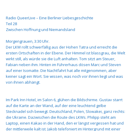
Radio QueerLive – Eine Berliner Liebesgeschichte
Teil 28
Zwischen Hoffnung und Niemandsland
Morgengrauen, 3:30 Uhr.
Der LKW rollt schwerfällig aus der Hohen Tatra und erreicht die
ersten Ortschaften in der Ebene. Der Himmel ist blassgrau, die Welt
wirkt still, als würde sie die Luft anhalten. Tom sitzt am Steuer,
Fabian neben ihm. Hinten im Führerhaus dösen Marc und Steven
auf einer Isomatte. Die Nachtfahrt hat alle mitgenommen, aber
keiner sagt ein Wort. Sie wissen, was noch vor ihnen liegt und was
von ihnen abhängt.
Im Park Inn Hotel, im Salon 6, glühen die Bildschirme. Gustav starrt
auf die Karte an der Wand, auf der eine leuchtend gelbe
Stecknadel sich bewegt. Deutschland, Polen, Slowakei, ganz rechts:
die Ukraine. Dazwischen die Route des LKWs. Philipp steht am
Laptop, einen Kakao in der Hand, den er längst vergessen hat und
der mittlerweile kalt ist. Jakob telefoniert im Hintergrund mit einer