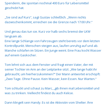
Spenderin, die spontan nochmal 400 Euro für Lebensmittel
geschickt hat.
„Sie sind auf Kurs“, sagt Gustav schließlich. „Wenn nichts
dazwischenkommt, erreichen sie die Grenze nach 17:00 Uhr.“
Und genau das tun sie. Kurz vor halb sechs bremst der LKW
langsam ab.
Eine lange Schlange von Fahrzeugen steht bereits vor dem letzten
Kontrollpunkt. Menschen steigen aus, laufen unruhig auf und ab.
Manche schlafen im Sitzen. Ein Junge weint. Eine Frau kocht Wasser
auf einem Gaskocher.
Tom lehnt sich aus dem Fenster und fragt einen Vater, der mit
seiner Tochter im Arm an der Leitplanke sitzt: „Wie lange habt ihr
gebraucht, um hierherzukommen?“ Der Mann antwortet erschöpft:
„Zwei Tage. Ohne Pause. Kein Wasser, kein Essen. Nur Warten.“
Tom schluckt und schaut zu Marc, „gib ihnen mal Lebensmittel und
was zu trinken. Vielleicht findest du auch Kekse.
Dann klingelt sein Handy. Es ist die Aktivistin vom Shelter. Ihre