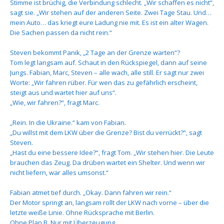
Stimme ist brüchig, die Verbindung schlecht. „Wir schaffen es nicht“,
sagt sie. „Wir stehen auf der anderen Seite. Zwei Tage Stau. Und…
mein Auto… das kriegt eure Ladung nie mit. Es ist ein alter Wagen.
Die Sachen passen da nicht rein.“
Steven bekommt Panik, „2 Tage an der Grenze warten“?
Tom legt langsam auf. Schaut in den Rückspiegel, dann auf seine
Jungs. Fabian, Marc, Steven – alle wach, alle still. Er sagt nur zwei
Worte: „Wir fahren rüber. Für wen das zu gefährlich erscheint,
steigt aus und wartet hier auf uns“.
„Wie, wir fahren?“, fragt Marc.
„Rein. In die Ukraine.“ kam von Fabian.
„Du willst mit dem LKW über die Grenze? Bist du verrückt?“, sagt
Steven.
„Hast du eine bessere Idee?“, fragt Tom. „Wir stehen hier. Die Leute
brauchen das Zeug. Da drüben wartet ein Shelter. Und wenn wir
nicht liefern, war alles umsonst.“
Fabian atmet tief durch. „Okay. Dann fahren wir rein.“
Der Motor springt an, langsam rollt der LKW nach vorne – über die
letzte weiße Linie. Ohne Rücksprache mit Berlin.
Ohne Plan B. Nur mit Überzeugung.