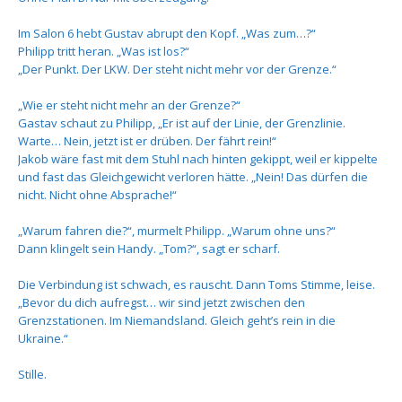
Im Salon 6 hebt Gustav abrupt den Kopf. „Was zum…?“
Philipp tritt heran. „Was ist los?“
„Der Punkt. Der LKW. Der steht nicht mehr vor der Grenze.“
„Wie er steht nicht mehr an der Grenze?“
Gastav schaut zu Philipp, „Er ist auf der Linie, der Grenzlinie.
Warte… Nein, jetzt ist er drüben. Der fährt rein!“
Jakob wäre fast mit dem Stuhl nach hinten gekippt, weil er kippelte
und fast das Gleichgewicht verloren hätte. „Nein! Das dürfen die
nicht. Nicht ohne Absprache!“
„Warum fahren die?“, murmelt Philipp. „Warum ohne uns?“
Dann klingelt sein Handy. „Tom?“, sagt er scharf.
Die Verbindung ist schwach, es rauscht. Dann Toms Stimme, leise.
„Bevor du dich aufregst… wir sind jetzt zwischen den
Grenzstationen. Im Niemandsland. Gleich geht’s rein in die
Ukraine.“
Stille.