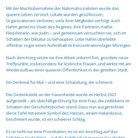
Mit der Machtübernahme der Nationalsozialisten wurde das
queere Leben zerstört. Lokale wurden geschlossen,
Organisationen verboten, viele ihrer Mitglieder verfolgt. Auch
Hahm geriet ins Visier des Regimes. Ihre Partnerin, Käthe
Fleischmann, war Jüdin – und gemeinsam versuchten sie, sich im
Schatten der Diktatur zu behaupten. Lotte Hahm überlebte
offenbar sogar einen Aufenthalt im Konzentrationslager Moringen.
Nach dem Krieg setzte sie ihre Arbeit unbeirrt fort, gründete neue
Treffpunkte, insbesondere für lesbische Frauen, und wirkte mit am
Wiederaufbau einer queeren Öffentlichkeit in der geteilten Stadt.
Ein Denkmal für Mut – und eine Schändung, die schmerzt
Die Gedenkstele an der Hasenheide wurde im Herbst 2023
aufgestellt – als überfällige Ehrung für eine Frau, die zeitlebens im
Schatten der Geschichtsbücher stand. Dass nun ausgerechnet
diese Tafel mit einem Symbol des Hasses, einem Hakenkreuz,
beschmiert wurde, ist ein schwerer Schlag.
Es ist nicht nur eine Provokation, es ist ein Anschlag auf das
kollektive Gedächtnis – auf die Sichtbarkeit queerer Geschichte,