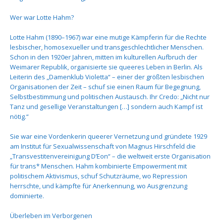
Wer war Lotte Hahm?
Lotte Hahm (1890–1967) war eine mutige Kämpferin für die Rechte
lesbischer, homosexueller und transgeschlechtlicher Menschen.
Schon in den 1920er Jahren, mitten im kulturellen Aufbruch der
Weimarer Republik, organisierte sie queeres Leben in Berlin. Als
Leiterin des „Damenklub Violetta“ – einer der größten lesbischen
Organisationen der Zeit – schuf sie einen Raum für Begegnung,
Selbstbestimmung und politischen Austausch. Ihr Credo: „Nicht nur
Tanz und gesellige Veranstaltungen […] sondern auch Kampf ist
nötig.“
Sie war eine Vordenkerin queerer Vernetzung und gründete 1929
am Institut für Sexualwissenschaft von Magnus Hirschfeld die
„Transvestitenvereinigung D’Eon“ – die weltweit erste Organisation
für trans* Menschen. Hahm kombinierte Empowerment mit
politischem Aktivismus, schuf Schutzräume, wo Repression
herrschte, und kämpfte für Anerkennung, wo Ausgrenzung
dominierte.
Überleben im Verborgenen